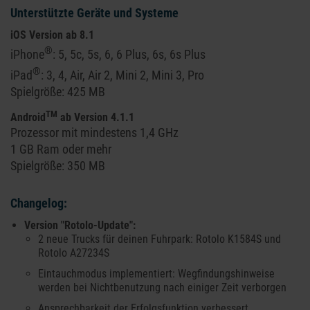
Unterstützte Geräte und Systeme
iOS Version ab 8.1
®
iPhone
: 5, 5c, 5s, 6, 6 Plus, 6s, 6s Plus
®
iPad
: 3, 4, Air, Air 2, Mini 2, Mini 3, Pro
Spielgröße: 425 MB
TM
Android
ab Version 4.1.1
Prozessor mit mindestens 1,4 GHz
1 GB Ram oder mehr
Spielgröße: 350 MB
Changelog:
Version "Rotolo-Update":
2 neue Trucks für deinen Fuhrpark: Rotolo K1584S und
Rotolo A27234S
Eintauchmodus implementiert: Wegfindungshinweise
werden bei Nichtbenutzung nach einiger Zeit verborgen
Ansprechbarkeit der Erfolgsfunktion verbessert