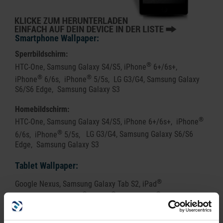
Smartphone Wallpaper:
Sperrbildschirm:
®
HTC-One, Samsung Galaxy S4/S5, iPhone
6+/6s+,
®
®
iPhone
6/6s,
iPhone
5/5s,
LG G3/G4, Samsung Galaxy
S6/S6 Edge,
Samsung Galaxy S3
Homebildschirm:
®
HTC-One, Samsung Galaxy S4/S5, iPhone 6+/6s+,
iPhone
®
6/6s,
iPhone
5/5s,
LG G3/G4, Samsung Galaxy S6/S6
Edge,
Samsung Galaxy S3
Tablet Wallpaper:
®
Google Nexus, Samsung Galaxy Tab S2, iPad
®
®
®
Mini/Retina/Air, iPad
3, iPad
4 mini, iPad
2 mini,
Google Nexus 10,
Google Nexus 6,
Google Nexus 7,
Samsung Galaxy Tab 2 10.1, Samsung Galaxy Tab 3 10.1,